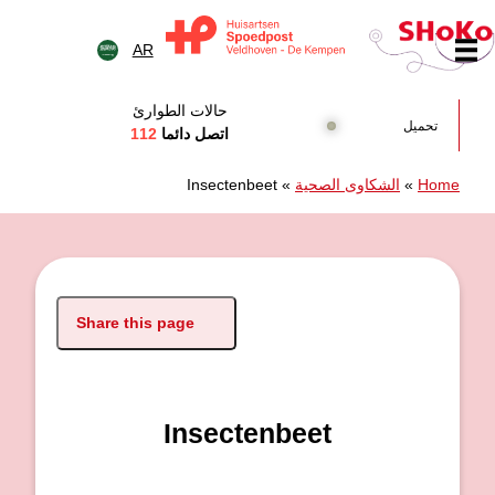
خطى الى المحتوى
AR
Huisartsen Spoedpost Shok
حالات الطوارئ
تحميل
اتصل دائما
112
Home
»
الشكاوى الصحية
»
Insectenbeet
Share this page
Insectenbeet