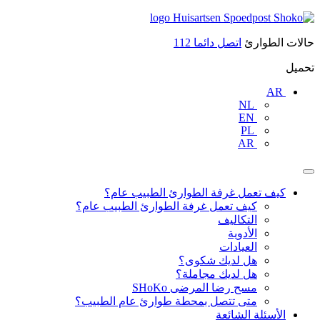
تخطى
Huisartsen
Spoedpost
الى
حالات الطوارئ
اتصل دائما
112
Shoko
المحتوى
تحميل
AR
NL
EN
PL
AR
كيف تعمل غرفة الطوارئ الطبيب عام؟
كيف تعمل غرفة الطوارئ الطبيب عام؟
التكاليف
الأدوية
العيادات
هل لديك شكوى؟
هل لديك مجاملة؟
مسح رضا المرضى SHoKo
متى تتصل بمحطة طوارئ عام الطبيب؟
الأسئلة الشائعة