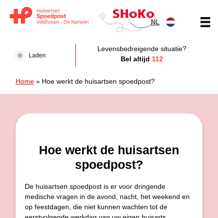
Doorgaan naar content
NL
Huisartsen Spoedpost Shoko
Levensbedreigende situatie?
Laden
Bel altijd
112
Home
»
Hoe werkt de huisartsen spoedpost?
Hoe werkt de huisartsen
spoedpost?
De huisartsen spoedpost is er voor dringende
medische vragen in de avond, nacht, het weekend en
op feestdagen, die niet kunnen wachten tot de
eerstvolgende werkdag van uw eigen huisarts.