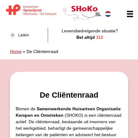
Doorgaan naar content
NL
Huisartsen Spoedpost Shoko
Levensbedreigende situatie?
Laden
Bel altijd
112
Home
»
De Cliëntenraad
De Cliëntenraad
Binnen de
Samenwerkende Huisartsen Organisatie
Kempen en Omstreken
(SHOKO) is een cliëntenraad
actief. De cliëntenraad, bestaande uit inwoners van
het werkgebied, behartigt de gemeenschappelijke
belangen van de patiënten en adviseert het bestuur