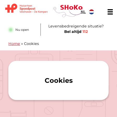
Doorgaan naar content
NL
Huisartsen Spoedpost Shoko
Levensbedreigende situatie?
Nu open
Bel altijd
112
Home
»
Cookies
Cookies