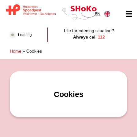
Skip to content
EN
Huisartsen Spoedpost Shoko
Life threatening situation?
Loading
Always call
112
Home
»
Cookies
Cookies