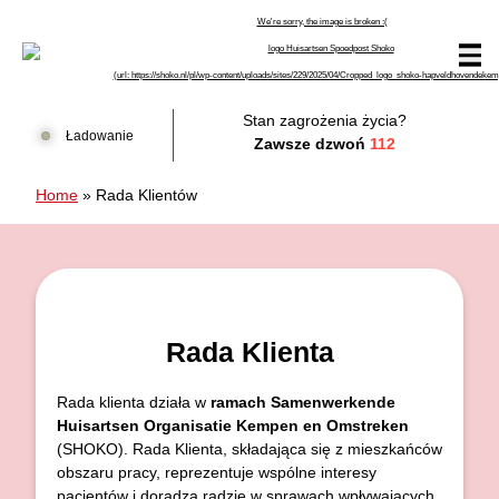
Przejdź do treści
Huisartsen Spoedpost Shoko
Stan zagrożenia życia?
Ładowanie
Zawsze dzwoń
112
Home
»
Rada Klientów
Rada Klienta
Rada klienta działa w
ramach Samenwerkende
Huisartsen Organisatie Kempen en Omstreken
(SHOKO). Rada Klienta, składająca się z mieszkańców
obszaru pracy, reprezentuje wspólne interesy
pacjentów i doradza radzie w sprawach wpływających