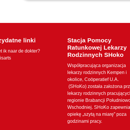
zydatne linki
Stacja Pomocy
Ratunkowej Lekarzy
t ik naar de dokter?
Rodzinnych SHoko
isarts
Współpracująca organizacja
lekarzy rodzinnych Kempen i
okolice, Coöperatief U.A.
(SHoKo) została założona pr
lekarzy rodzinnych pracujący
regionie Brabancji Południow
Wschodniej. SHoKo zapewni
opiekę „szytą na miarę” poza
godzinami pracy.