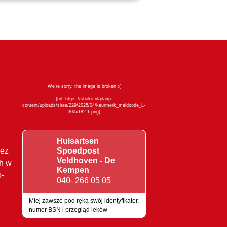
Huisartsen
zez
Spoedpost
Veldhoven - De
ch w
Kempen
o-
040- 266 05 05
a
Miej zawsze pod ręką swój identyfikator,
numer BSN i przegląd leków
Znaki jakości