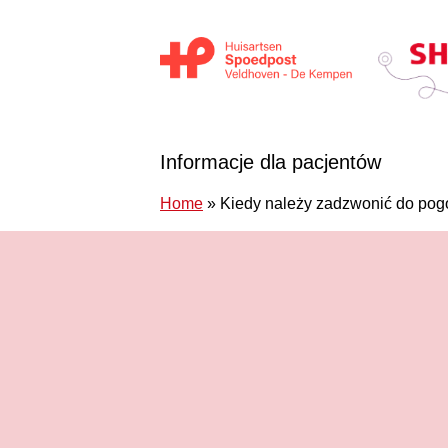
Przejdź do treści
Huisartsen Spoedpost Shoko
Informacje dla pacjentów
Home
»
Kiedy należy zadzwonić do pog