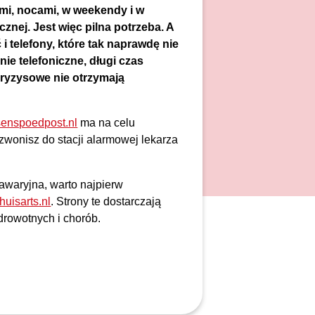
mi, nocami, w weekendy i w
znej. Jest więc pilna potrzeba. A
 i telefony, które tak naprawdę nie
nie telefoniczne, długi czas
kryzysowe nie otrzymają
enspoedpost.nl
ma na celu
zwonisz do stacji alarmowej lekarza
 awaryjna, warto najpierw
uisarts.nl
. Strony te dostarczają
drowotnych i chorób.