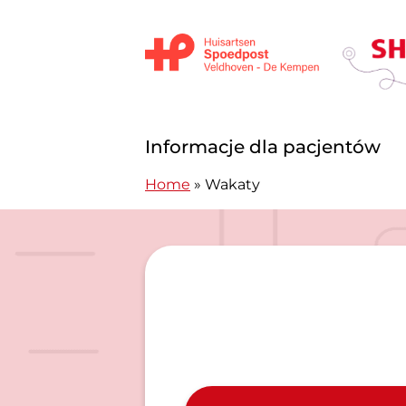
Przejdź do treści
Huisartsen Spoedpost Shoko
Informacje dla pacjentów
Home
»
Wakaty