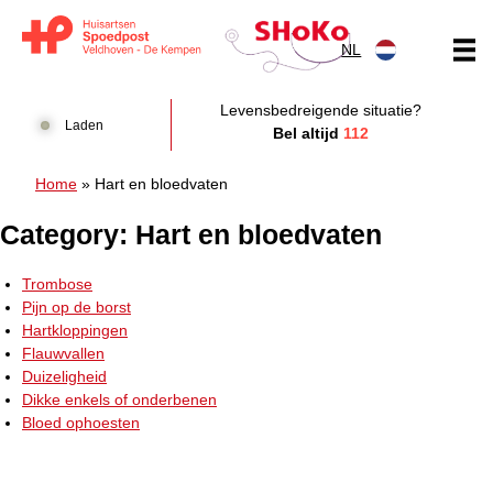
Doorgaan naar content
NL
Huisartsen Spoedpost Shoko
Levensbedreigende situatie?
Laden
Bel altijd
112
Home
»
Hart en bloedvaten
Category:
Hart en bloedvaten
Trombose
Pijn op de borst
Hartkloppingen
Flauwvallen
Duizeligheid
Dikke enkels of onderbenen
Bloed ophoesten