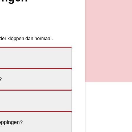
arder kloppen dan normaal.
?
loppingen?