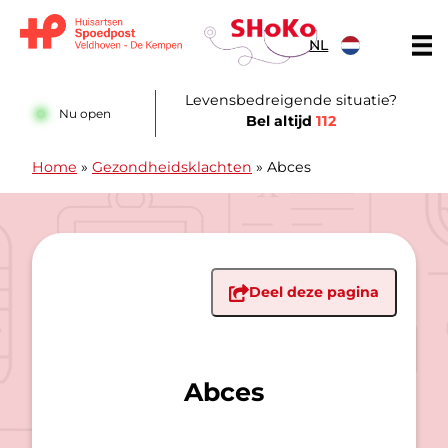
Doorgaan naar content
NL
Huisartsen Spoedpost Shoko
Levensbedreigende situatie?
Nu open
Bel altijd
112
Home
»
Gezondheidsklachten
»
Abces
Deel deze pagina
Abces