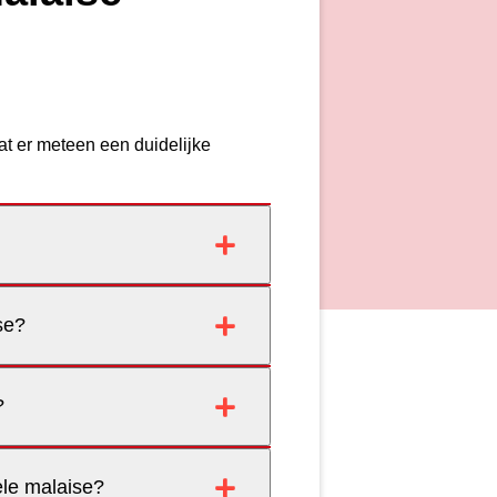
dat er meteen een duidelijke
se?
?
ele malaise?