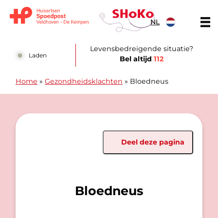
Doorgaan naar content
NL
Huisartsen Spoedpost Shoko
Levensbedreigende situatie?
Laden
Bel altijd
112
Home
»
Gezondheidsklachten
»
Bloedneus
Deel deze pagina
Bloedneus