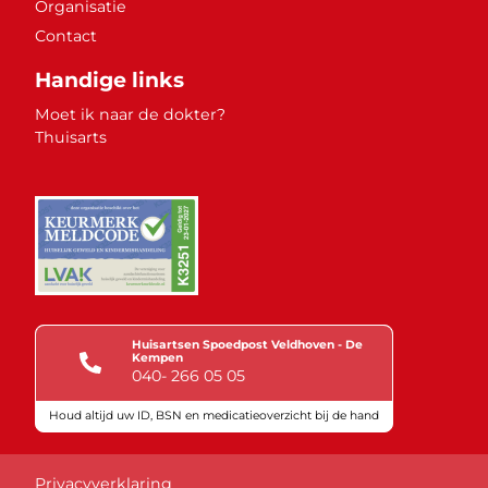
Organisatie
Contact
Handige links
Moet ik naar de dokter?
Thuisarts
Huisartsen Spoedpost Veldhoven - De
Kempen
040- 266 05 05
Houd altijd uw ID, BSN en medicatieoverzicht bij de hand
Keurmerken
Privacyverklaring