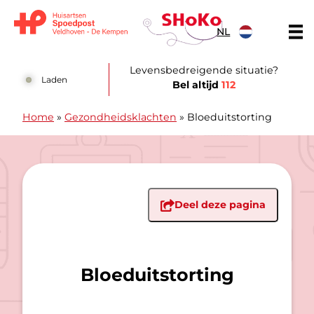
Doorgaan naar content
NL
Huisartsen Spoedpost Shoko
Levensbedreigende situatie?
Laden
Bel altijd
112
Home
»
Gezondheidsklachten
»
Bloeduitstorting
Deel deze pagina
Bloeduitstorting