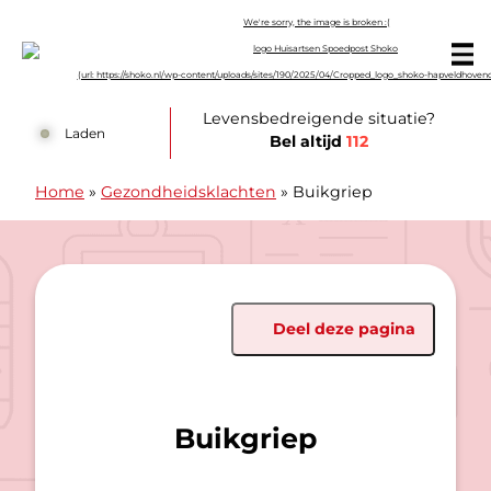
Doorgaan naar content
Huisartsen Spoedpost Shoko
Levensbedreigende situatie?
Laden
Bel altijd
112
Home
»
Gezondheidsklachten
»
Buikgriep
Deel deze pagina
Buikgriep