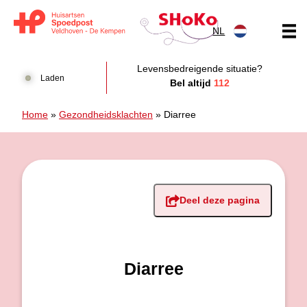
Doorgaan naar content
NL
Huisartsen Spoedpost Shoko
Levensbedreigende situatie?
Laden
Bel altijd
112
Home
»
Gezondheidsklachten
»
Diarree
Deel deze pagina
Diarree