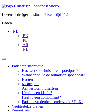
Doorgaan
Huisartsen
naar
Spoedpost
content
Levensbedreigende situatie?
Bel altijd
112
Shoko
Laden
NL
EN
PL
AR
NL
Patiënten informatie
Hoe werkt de huisartsen spoedpost?
Wanneer bel je de huisartsen spoedpost?
Kosten
Medicijnen
Aangesloten huisartsen
Heeft u een klacht?
Heeft u een compliment?
Patiënttevredenheidsonderzoek SHoKo
Veelgestelde vragen
Organisatie