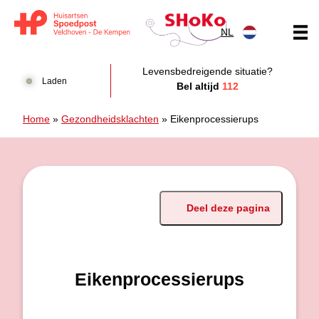
Doorgaan naar content
NL
Huisartsen Spoedpost Shoko
Levensbedreigende situatie?
Laden
Bel altijd
112
Home
»
Gezondheidsklachten
»
Eikenprocessierups
Deel deze pagina
Eikenprocessierups