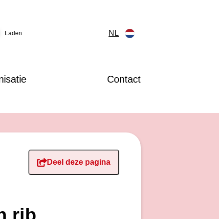
NL
Laden
isatie
Contact
Deel deze pagina
 rib