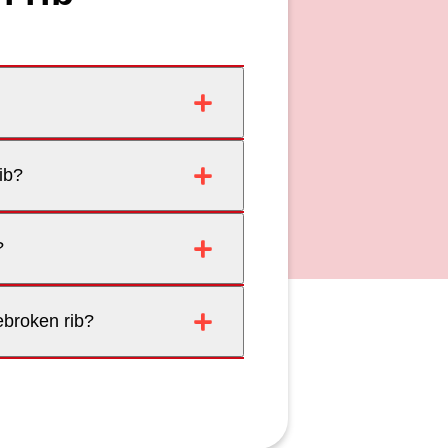
ib?
?
ebroken rib?