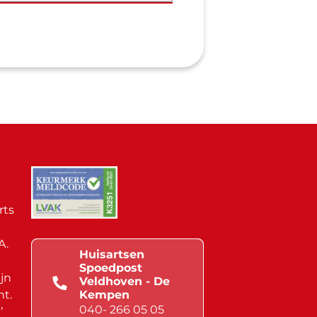
rts
A.
Huisartsen
Spoedpost
jn
Veldhoven - De
nt.
Kempen
040- 266 05 05
’