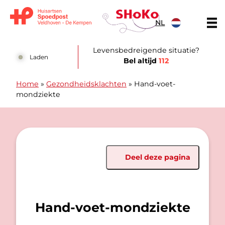
Doorgaan naar content
NL
Huisartsen Spoedpost Shoko
Levensbedreigende situatie?
Laden
Bel altijd
112
Home
»
Gezondheidsklachten
»
Hand-voet-
mondziekte
Deel deze pagina
Hand-voet-mondziekte