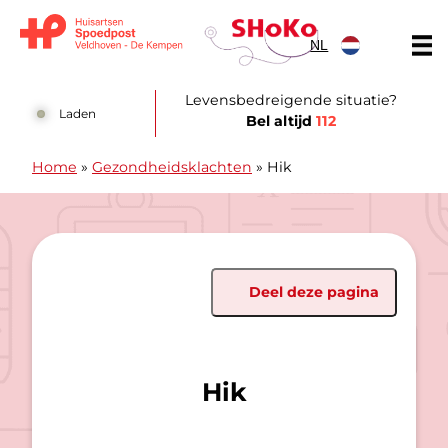
Doorgaan naar content
NL
Huisartsen Spoedpost Shoko
Levensbedreigende situatie?
Laden
Bel altijd
112
Home
»
Gezondheidsklachten
»
Hik
Deel deze pagina
Hik