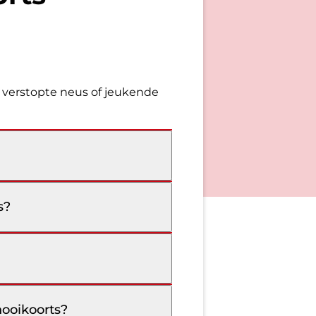
en verstopte neus of jeukende
s?
hooikoorts?