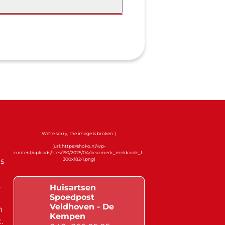
s
.
Huisartsen
Spoedpost
Veldhoven - De
n
Kempen
.