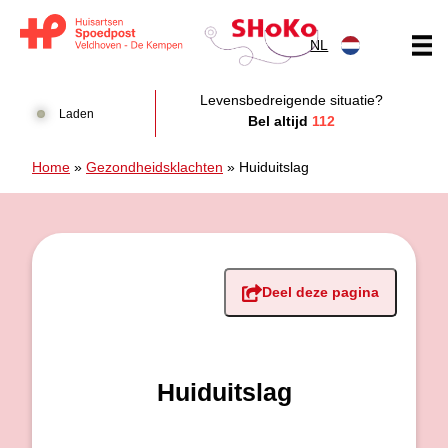
Doorgaan naar content
NL
Huisartsen Spoedpost Shoko
Levensbedreigende situatie?
Laden
Bel altijd
112
Home
»
Gezondheidsklachten
»
Huiduitslag
Deel deze pagina
Huiduitslag