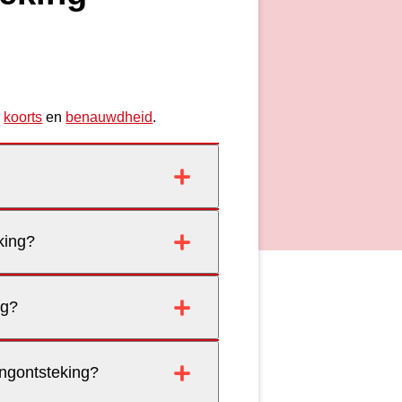
,
koorts
en
benauwdheid
.
king?
ng?
ongontsteking?