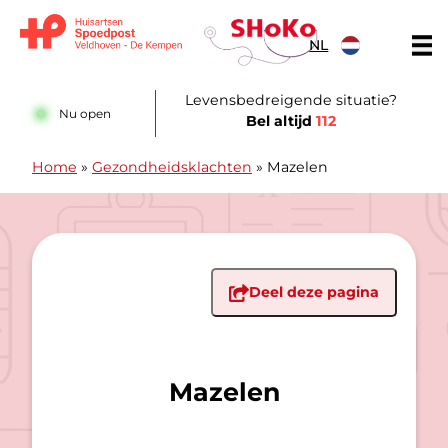
Doorgaan naar content
NL
Huisartsen Spoedpost Shoko
Levensbedreigende situatie?
Nu open
Bel altijd
112
Home
»
Gezondheidsklachten
»
Mazelen
Deel deze pagina
Mazelen