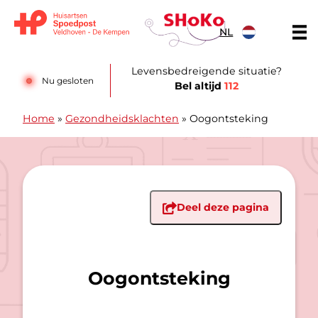
Doorgaan naar content
NL
Huisartsen Spoedpost Shoko
Levensbedreigende situatie?
Nu gesloten
Bel altijd
112
Home
»
Gezondheidsklachten
»
Oogontsteking
Deel deze pagina
Oogontsteking