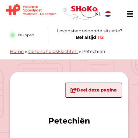
Doorgaan naar content
NL
Huisartsen Spoedpost Shoko
Levensbedreigende situatie?
Nu open
Bel altijd
112
Home
»
Gezondheidsklachten
»
Petechiën
Deel deze pagina
Petechiën