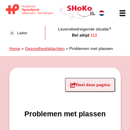
Doorgaan naar content
NL
Huisartsen Spoedpost Shoko
Levensbedreigende situatie?
Laden
Bel altijd
112
Home
»
Gezondheidsklachten
»
Problemen met plassen
Deel deze pagina
Problemen met plassen