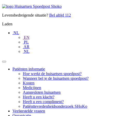
Doorgaan
Huisartsen
naar
Spoedpost
content
Levensbedreigende situatie?
Bel altijd
112
Shoko
Laden
NL
EN
PL
AR
NL
Patiënten informatie
Hoe werkt de huisartsen spoedpost?
Wanneer bel je de huisartsen spoedpost?
Kosten
Medicijnen
Aangesloten huisartsen
Heeft u een klacht?
Heeft u een compliment?
Patiënttevredenheidsonderzoek SHoKo
Veelgestelde vragen
Organisatie