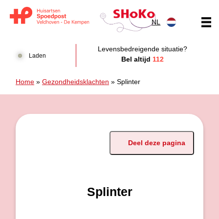
Doorgaan naar content
NL
Huisartsen Spoedpost Shoko
Levensbedreigende situatie?
Laden
Bel altijd
112
Home
»
Gezondheidsklachten
»
Splinter
Deel deze pagina
Splinter