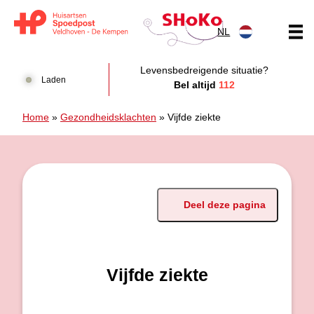
Doorgaan naar content
NL
Huisartsen Spoedpost Shoko
Levensbedreigende situatie?
Laden
Bel altijd
112
Home
»
Gezondheidsklachten
»
Vijfde ziekte
Deel deze pagina
Vijfde ziekte