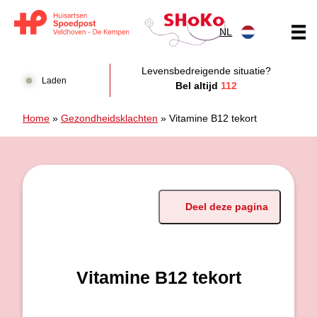
Doorgaan naar content
NL
Huisartsen Spoedpost Shoko
Levensbedreigende situatie?
Laden
Bel altijd
112
Home
»
Gezondheidsklachten
»
Vitamine B12 tekort
Deel deze pagina
Vitamine B12 tekort