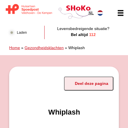
Doorgaan naar content
NL
Huisartsen Spoedpost Shoko
Levensbedreigende situatie?
Laden
Bel altijd
112
Home
»
Gezondheidsklachten
»
Whiplash
Deel deze pagina
Whiplash