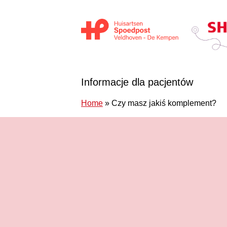
Przejdź do treści
Huisartsen Spoedpost Shoko
Informacje dla pacjentów
Home
»
Czy masz jakiś komplement?