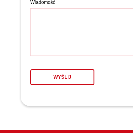
Wiadomość
C
A
P
T
C
H
A