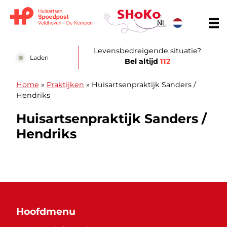
Doorgaan naar content
NL
Huisartsen Spoedpost Shoko
Levensbedreigende situatie?
Laden
Bel altijd
112
Home
»
Praktijken
»
Huisartsenpraktijk Sanders /
Hendriks
Huisartsenpraktijk Sanders /
Hendriks
Hoofdmenu