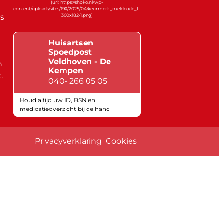
s
.
Huisartsen
Spoedpost
Veldhoven - De
n
Kempen
.
040- 266 05 05
Houd altijd uw ID, BSN en
medicatieoverzicht bij de hand
Keurmerken
Privacyverklaring
Cookies