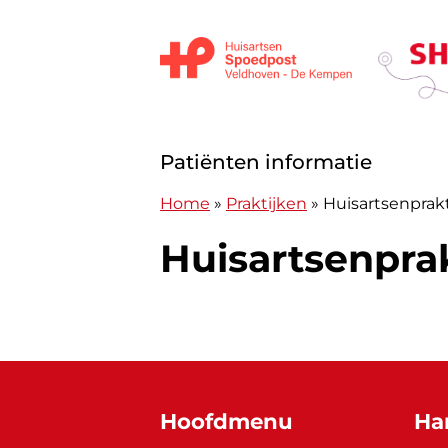
Doorgaan naar content
Huisartsen Spoedpost Shoko
Patiënten informatie
Home
»
Praktijken
»
Huisartsenprak
Huisartsenpra
Hoofdmenu
Ha