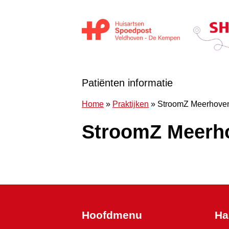
Doorgaan naar content
Huisartsen Spoedpost Shoko
Patiënten informatie
Home
»
Praktijken
»
StroomZ Meerhoven,
StroomZ Meerho
Hoofdmenu
Ha