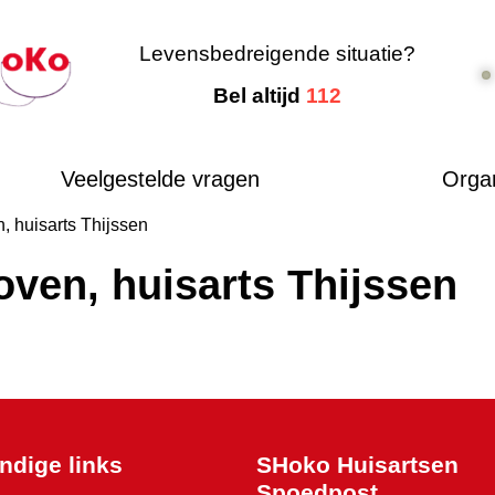
Levensbedreigende situatie?
Bel altijd
112
Veelgestelde vragen
Organ
 huisarts Thijssen
ven, huisarts Thijssen
ndige links
SHoko Huisartsen
Spoedpost