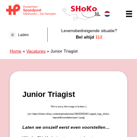
Doorgaan naar content
NL
Huisartsen Spoedpost Shoko
Levensbedreigende situatie?
Laden
Bel altijd
112
Home
»
Vacatures
»
Junior Triagist
Junior Triagist
Laten we onszelf eerst even voorstellen…