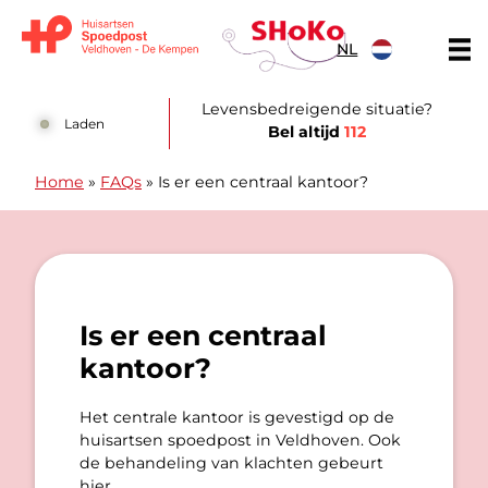
Doorgaan naar content
NL
Huisartsen Spoedpost Shoko
Levensbedreigende situatie?
Laden
Bel altijd
112
Home
»
FAQs
»
Is er een centraal kantoor?
Is er een centraal
kantoor?
Het centrale kantoor is gevestigd op de
huisartsen spoedpost in Veldhoven. Ook
de behandeling van klachten gebeurt
hier.