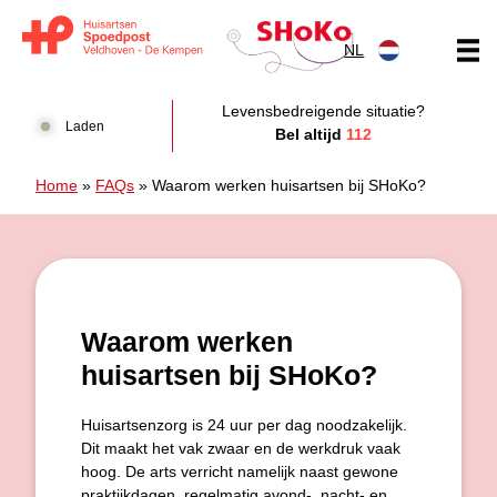
Doorgaan naar content
NL
Huisartsen Spoedpost Shoko
Levensbedreigende situatie?
Laden
Bel altijd
112
Home
»
FAQs
»
Waarom werken huisartsen bij SHoKo?
Waarom werken
huisartsen bij SHoKo?
Huisartsenzorg is 24 uur per dag noodzakelijk.
Dit maakt het vak zwaar en de werkdruk vaak
hoog. De arts verricht namelijk naast gewone
praktijkdagen, regelmatig avond-, nacht- en