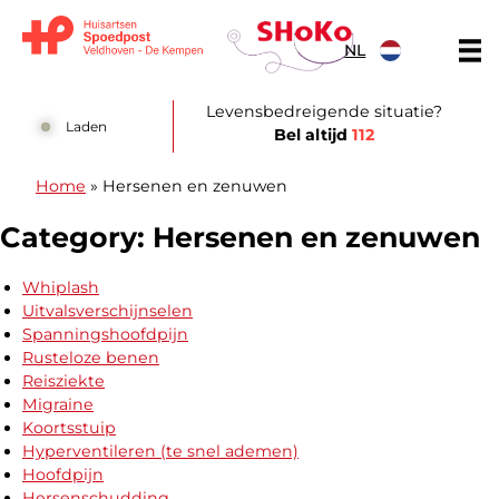
Doorgaan naar content
NL
Huisartsen Spoedpost Shoko
Levensbedreigende situatie?
Laden
Bel altijd
112
Home
»
Hersenen en zenuwen
Category:
Hersenen en zenuwen
Whiplash
Uitvalsverschijnselen
Spanningshoofdpijn
Rusteloze benen
Reisziekte
Migraine
Koortsstuip
Hyperventileren (te snel ademen)
Hoofdpijn
Hersenschudding