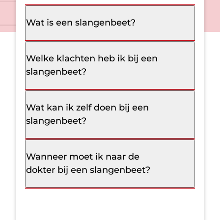
Wat is een slangenbeet?
Welke klachten heb ik bij een
slangenbeet?
Wat kan ik zelf doen bij een
slangenbeet?
Wanneer moet ik naar de
dokter bij een slangenbeet?