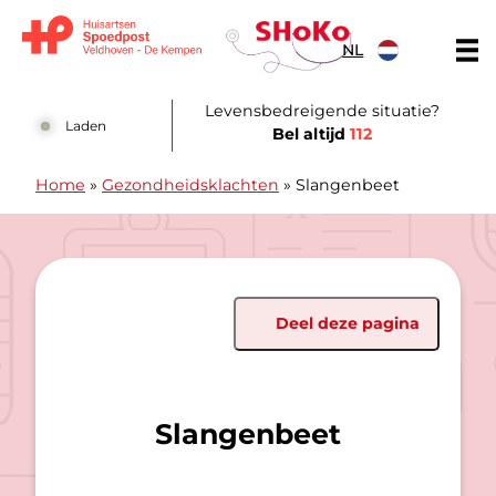
Doorgaan naar content
NL
Huisartsen Spoedpost Shoko
Levensbedreigende situatie?
Laden
Bel altijd
112
Home
»
Gezondheidsklachten
»
Slangenbeet
Deel deze pagina
Slangenbeet