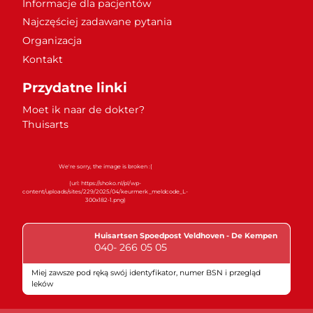
Informacje dla pacjentów
Najczęściej zadawane pytania
Organizacja
Kontakt
Przydatne linki
Moet ik naar de dokter?
Thuisarts
Huisartsen Spoedpost Veldhoven - De Kempen
040- 266 05 05
Miej zawsze pod ręką swój identyfikator, numer BSN i przegląd
leków
Znaki jakości